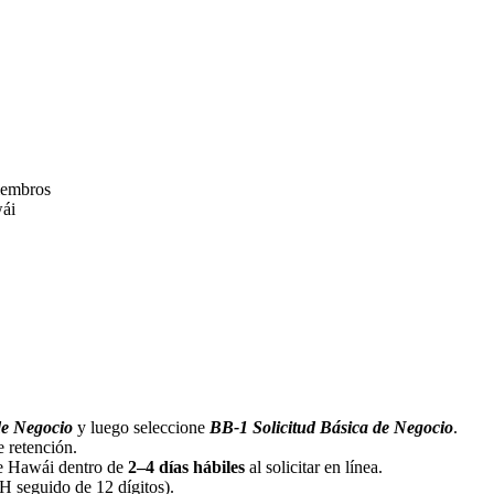
miembros
wái
de Negocio
y luego seleccione
BB-1 Solicitud Básica de Negocio
.
e retención.
de Hawái dentro de
2–4 días hábiles
al solicitar en línea.
 seguido de 12 dígitos).