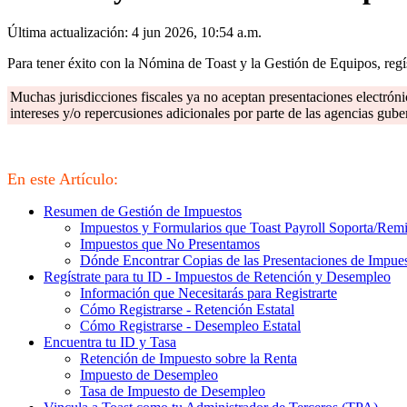
Última actualización: 4 jun 2026, 10:54 a.m.
Para tener éxito con la Nómina de Toast y la Gestión de Equipos, regís
Muchas jurisdicciones fiscales ya no aceptan presentaciones electrón
intereses y/o repercusiones adicionales por parte de las agencias gub
En este Artículo:
Resumen de Gestión de Impuestos
Impuestos y Formularios que Toast Payroll Soporta/Rem
Impuestos que No Presentamos
Dónde Encontrar Copias de las Presentaciones de Impues
Regístrate para tu ID - Impuestos de Retención y Desempleo
Información que Necesitarás para Registrarte
Cómo Registrarse - Retención Estatal
Cómo Registrarse - Desempleo Estatal
Encuentra tu ID y Tasa
Retención de Impuesto sobre la Renta
Impuesto de Desempleo
Tasa de Impuesto de Desempleo