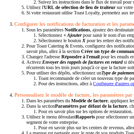
Suivez les instructions dans le flux de travail pou
Utilisez l'
URL de sélection de lieu de traiteur
sur votre 
Si votre restaurant utilise Toast Loyalty, permettez aux i
Configurer les notifications de facturation et les param
Sous les paramètres
Notifications
, ajoutez des destinatai
Sélectionnez
+ Ajouter
pour saisir le nom d'un emp
Sélectionnez le bouton
X
pour les retirer des notif
Pour Toast Catering & Events, configurez des notificatio
savoir plus, allez à la section
Créer un type de comma
Changez l'adresse
Répondre à l'email
pour les emails en
Activez
Envoyer des rappels de factures en retard
si dés
récurrents tous les trois jours jusqu'à ce que la facture soi
Pour utiliser des dépôts, sélectionnez un
Type de paiement
Toast recommande de créer un nouveau type de pai
Pour des instructions, allez à
Configurer d'autres o
Personnalisez le modèle de facture, les paramètres par
Dans les paramètres du
Modèle de facture
, appliquez le
Dans la section
Paramètres par défaut de la facture
, c
Pour en savoir plus sur les options de restauration,
Utilisez le menu déroulant
Rapports
pour sélectionner un
segment de votre entreprise.
Pour en savoir plus sur les centres de revenus, alle
La marque est partagée avec le reste de vos produits Toas