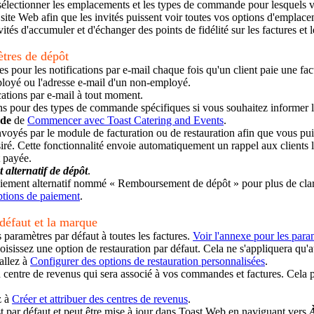
r sélectionner les emplacements et les types de commande pour lesquels v
site Web afin que les invités puissent voir toutes vos options d'emplacem
nvités d'accumuler et d'échanger des points de fidélité sur les factures e
ètres de dépôt
res pour les notifications par e-mail chaque fois qu'un client paie une fac
loyé ou l'adresse e-mail d'un non-employé.
ications par e-mail à tout moment.
ns pour des types de commande spécifiques si vous souhaitez informer l
nde
de
Commencer avec Toast Catering and Events
.
voyés par le module de facturation ou de restauration afin que vous puis
iré. Cette fonctionnalité envoie automatiquement un rappel aux clients 
t payée.
 alternatif de dépôt
.
ement alternatif nommé « Remboursement de dépôt » pour plus de clar
ptions de paiement
.
 défaut et la marque
s paramètres par défaut à toutes les factures.
Voir l'annexe pour les para
hoisissez une option de restauration par défaut. Cela ne s'appliquera qu
 allez à
Configurer des options de restauration personnalisées
.
 centre de revenus qui sera associé à vos commandes et factures. Cela 
z à
Créer et attribuer des centres de revenus
.
t par défaut et peut être mise à jour dans Toast Web en naviguant vers
À