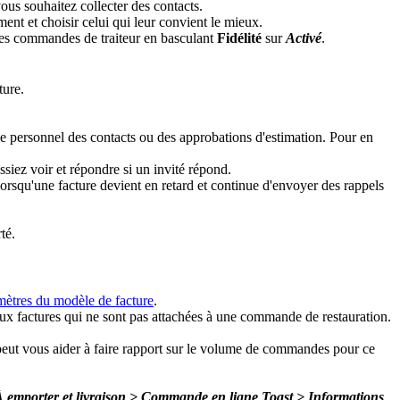
ous souhaitez collecter des contacts.
ent et choisir celui qui leur convient le mieux.
t les commandes de traiteur en basculant
Fidélité
sur
Activé
.
ture.
e personnel des contacts ou des approbations d'estimation. Pour en
siez voir et répondre si un invité répond.
lorsqu'une facture devient en retard et continue d'envoyer des rappels
té.
mètres du modèle de facture
.
'aux factures qui ne sont pas attachées à une commande de restauration.
peut vous aider à faire rapport sur le volume de commandes pour ce
 emporter et livraison > Commande en ligne Toast > Informations