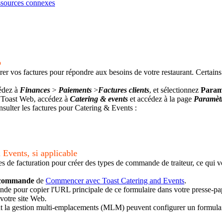
ssources connexes
b
er vos factures pour répondre aux besoins de votre restaurant. Certains
cédez à
Finances
>
Paiements
>
Factures clients
, et sélectionnez
Param
s Toast Web, accédez à
Catering & events
et accédez à la page
Paramèt
nsulter les factures pour Catering & Events :
 Events, si applicable
 de facturation pour créer des types de commande de traiteur, ce qui vou
 commande
de
Commencer avec Toast Catering and Events
.
de pour copier l'URL principale de ce formulaire dans votre presse-pa
 votre site Web.
isant la gestion multi-emplacements (MLM) peuvent configurer un formul