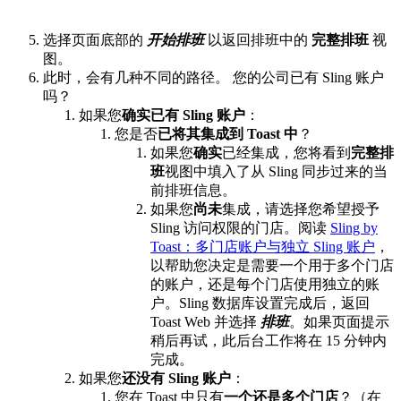
选择页面底部的
开始排班
以返回排班中的
完整排班
视
图。
此时，会有几种不同的路径。 您的公司已有 Sling 账户
吗？
如果您
确实已有 Sling 账户
：
您是否
已将其集成到 Toast 中
？
如果您
确实
已经集成，您将看到
完整排
班
视图中填入了从 Sling 同步过来的当
前排班信息。
如果您
尚未
集成，请选择您希望授予
Sling 访问权限的门店。阅读
Sling by
Toast：多门店账户与独立 Sling 账户
，
以帮助您决定是需要一个用于多个门店
的账户，还是每个门店使用独立的账
户。Sling 数据库设置完成后，返回
Toast Web 并选择
排班
。如果页面提示
稍后再试，此后台工作将在 15 分钟内
完成。
如果您
还没有 Sling 账户
：
您在 Toast 中只有
一个还是多个门店
？（在