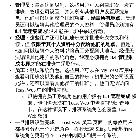
管理员
：最高访问级别。这些用户可以创建班次、发布
排班、管理公司设置，并为所有其他用户设置系统角
色。他们可以访问整个排班功能
，涵盖所有地点
。管理
员还可以编辑其他管理员的个人资料。管理员必须拥有
8.4 管理集成
权限才能在排班中采取行动。
经理
：这些用户还可以创建班次并批准班次交换和休
假，但
仅限于其个人资料中分配给他们的地点
。但是，
他们可以编辑个人资料以将员工分配到其地点。经理无
法编辑其他用户的系统角色。经理必须拥有
8.4 管理集
成
权限才能在排班中采取行动。
员工
：默认系统角色。这些用户可以在 MyToast 应用中
查看可用班次以及他们自己的排班（如果您的公司设置
允许，还可以查看其他员工的排班）。他们无法访问
Toast Web 中的排班功能。
即使拥有员工系统角色的用户拥有
8.4 管理集成
权
限，他们也无法在 Toast Web 中查看“排班”选项
卡。在这种情况下，排班系统角色会覆盖 Toast
Web 权限。
一旦排班设置完成，Toast Web
员工
页面上的每位用户
都将被分配一个系统角色。在排班或 Sling 后端进行的
系统角色更新将在 15 分钟内同步到另一个系统。