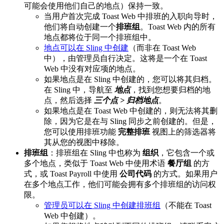
可能会使用他们自己的地点）保持一致。
当用户首次完成 Toast Web 中排班的入职向导时，
他们将自动创建一个
排班组
。Toast Web 内的所有
地点都将位于同一个排班组中。
地点可以在 Sling 中创建
（而非在 Toast Web
中），由管理员自行决定。这将是一个在 Toast
Web 中没有对应项的地点。
如果地点是在 Sling 中创建的，您可以将其归档。
在 Sling 中，导航至
地点
，找到您想要归档的地
点，然后选择
三个点 > 归档地点
。
如果地点是在 Toast Web 中创建的，则无法将其删
除，因为它是在与 Sling 同步之前创建的。但是，
您可以使用排班功能
完整排班
视图上的筛选器将
其从您的视图中移除。
排班组
：排班组在 Sling 中也称为
组织
，它包含一个或
多个地点，类似于 Toast Web 中使用术语
餐厅组
的方
式，或 Toast Payroll 中使用
公司代码
的方式。如果用户
在多个地点工作，他们可能会拥有多个排班组的访问权
限。
管理员可以在 Sling 中创建排班组
（不能在 Toast
Web 中创建）。