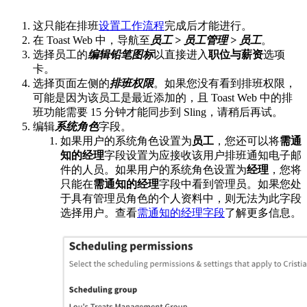
这只能在排班
设置工作流程
完成后才能进行。
在 Toast Web 中，导航至
员工 > 员工管理 > 员工
。
选择员工的
编辑铅笔图标
以直接进入
职位与薪资
选项
卡。
选择页面左侧的
排班权限
。如果您没有看到排班权限，
可能是因为该员工是最近添加的，且 Toast Web 中的排
班功能需要 15 分钟才能同步到 Sling，请稍后再试。
编辑
系统角色
字段。
如果用户的系统角色设置为
员工
，您还可以将
需通
知的经理
字段设置为应接收该用户排班通知电子邮
件的人员。如果用户的系统角色设置为
经理
，您将
只能在
需通知的经理
字段中看到管理员。如果您处
于具有管理员角色的个人资料中，则无法为此字段
选择用户。查看
需通知的经理字段
了解更多信息。