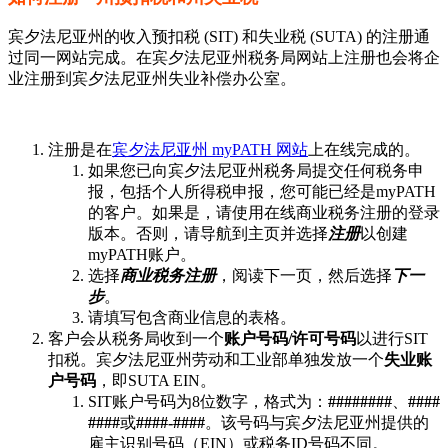
宾夕法尼亚州的收入预扣税 (SIT) 和失业税 (SUTA) 的注册通
过同一网站完成。在宾夕法尼亚州税务局网站上注册也会将企
业注册到宾夕法尼亚州失业补偿办公室。
注册是在
宾夕法尼亚州 myPATH 网站
上在线完成的。
如果您已向宾夕法尼亚州税务局提交任何税务申
报，包括个人所得税申报，您可能已经是myPATH
的客户。如果是，请使用在线商业税务注册的登录
版本。否则，请导航到主页并选择
注册
以创建
myPATH账户。
选择
商业税务注册
，阅读下一页，然后选择
下一
步
。
请填写包含商业信息的表格。
客户会从税务局收到一个
账户号码/许可号码
以进行SIT
扣税。宾夕法尼亚州劳动和工业部单独发放一个
失业账
户号码
，即SUTA EIN。
SIT账户号码为8位数字，格式为：
########
、
####
####
或
####-####
。该号码与宾夕法尼亚州提供的
雇主识别号码（EIN）或税务ID号码不同。