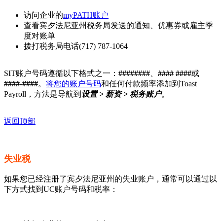
访问企业的
myPATH账户
查看宾夕法尼亚州税务局发送的通知、优惠券或雇主季
度对账单
拨打税务局电话(717) 787-1064
SIT账户号码遵循以下格式之一：
########
、
#### ####
或
####-####
。
将您的账户号码
和任何付款频率添加到Toast
Payroll，方法是导航到
设置 > 薪资 > 税务账户
。
返回顶部
失业税
如果您已经注册了宾夕法尼亚州的失业账户，通常可以通过以
下方式找到UC账户号码和税率：