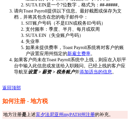
SUTA EIN是一个7位数字，格式为：
##-#####
。
请向Toast Payroll提供以下信息。最好截图或保存为文
档，并将其包含在您的电子邮件中：
SIT账户号码（不是EIN或税务ID号码）
支付频率：季度、半月、每月或双周
SUTA EIN（失业账户号码）
失业率
如果未提供费率，Toast Payroll系统将对客户的账
户设置应用州指定的
新雇主费率
。
如果客户尚未在Toast Payroll系统中上线，则应在入职平
台中输入此信息或发送给入职顾问。已经上线的客户应
导航至
设置 > 薪资 > 税务账户
并
添加适当的信息
。
返回顶部
如何注册 - 地方税
地方注册
是
上述
宾夕法尼亚州myPATH州注册
的补充。