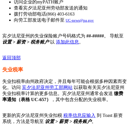
访问企业的myPATH账户
查看宾夕法尼亚州劳动部发送的通知
拨打劳动部电话(866) 403-6163
向劳工部发送电子邮件至
UC-news@pa.gov
宾夕法尼亚州的失业保险账户号码格式为
##-#####
。 导航至
设置 > 薪资 > 税务账户
以
添加此信息
。
返回顶部
失业税率
失业扣税率由州政府决定，并且每年可能会根据多种因素而变
化。访问
宾夕法尼亚州劳工部网站
以获取有关宾夕法尼亚州
失业扣税率计算的更多信息。宾夕法尼亚州通常会发送
缴费
率通知（表格 UC-657）
，其中包含分配的失业税率。
更新的宾夕法尼亚州失业扣税
税率信息应输入
到 Toast 薪资
系统，方法是导航至
设置 > 薪资 > 税务账户
。