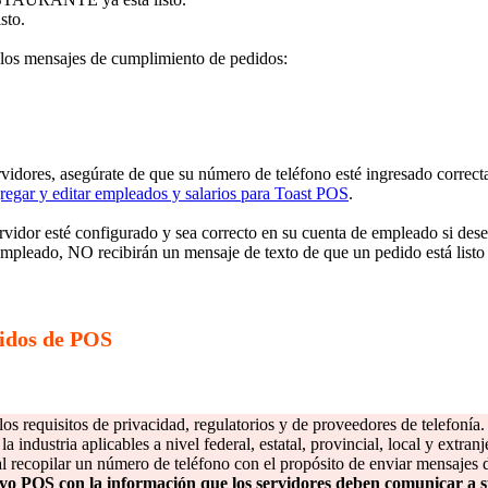
sto.
 los mensajes de cumplimiento de pedidos:
servidores, asegúrate de que su número de teléfono esté ingresado corre
egar y editar empleados y salarios para Toast POS
.
vidor esté configurado y sea correcto en su cuenta de empleado si dese
empleado, NO recibirán un mensaje de texto de que un pedido está listo
didos de POS
los requisitos de privacidad, regulatorios y de proveedores de telefonía
la industria aplicables a nivel federal, estatal, provincial, local y extra
 al recopilar un número de teléfono con el propósito de enviar mensajes
ivo POS con la información que los servidores deben comunicar a s