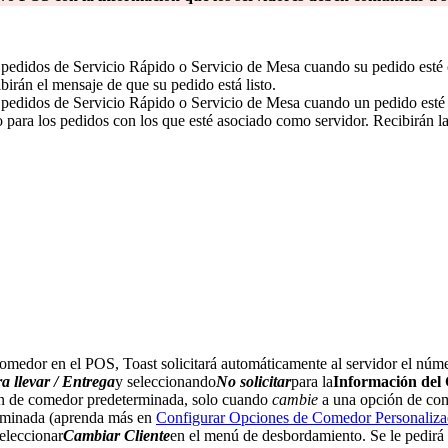
ra pedidos de Servicio Rápido o Servicio de Mesa cuando su pedido esté 
rán el mensaje de que su pedido está listo.
ara pedidos de Servicio Rápido o Servicio de Mesa cuando un pedido est
 para los pedidos con los que esté asociado como servidor. Recibirán la 
medor en el POS, Toast solicitará automáticamente al servidor el núme
a llevar / Entrega
y seleccionando
No solicitar
para la
Información del 
ión de comedor predeterminada, solo cuando
cambie
a una opción de come
rminada (aprenda más en
Configurar Opciones de Comedor Personaliza
eleccionar
Cambiar Cliente
en el menú de desbordamiento. Se le pedirá 