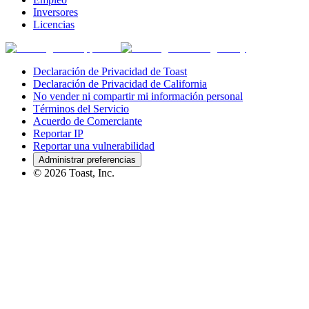
Inversores
Licencias
Declaración de Privacidad de Toast
Declaración de Privacidad de California
No vender ni compartir mi información personal
Términos del Servicio
Acuerdo de Comerciante
Reportar IP
Reportar una vulnerabilidad
Administrar preferencias
©
2026
Toast, Inc.