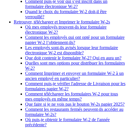
Comment puis-je voir qui s’est inscrit dans un
formulaire électronique W-2?
Quand le choix du formulaire W-2 doit-il être
verrouillé?
Retrouver, télécharger et Imprimer le formulaire W-2s
Où mes employés trouvent-ils leur formulaire
électronique W-2?
Comment les employés qui ont opté pour un formulaire
papier W-2 l’obtiennent-ils?
Les employés sont-ils avisés lorsque leur formulaire
électronique W-2 est disponible?
Que doit contenir le formulaire W-2? Qui en aura un?
Quelles sont mes options pour distribuer les formulaires
W-2?
Comment Imprimer et envoyer un formulaire W-2 à un
ancien employé en particulier?
Comment puis-je vérifier l'adresse de Livraison pour les
formulaires papier W-2?
Comment télécharger les formulaires W-2 pour tous
mes employés en même temps?
Que faire si je ne vois pas le bouton W-2s papier 2025?
Comment les restaurants fermés peuvent-ils accéder au
formulaire W-2s?
Où puis-je obtenir le formulaire W-2 de l'année
précédente?