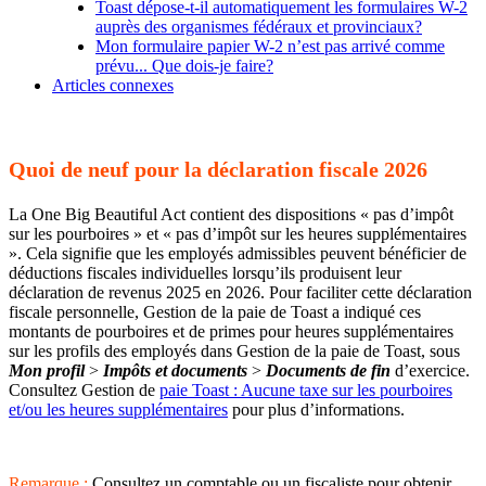
Toast dépose-t-il automatiquement les formulaires W-2
auprès des organismes fédéraux et provinciaux?
Mon formulaire papier W-2 n’est pas arrivé comme
prévu... Que dois-je faire?
Articles connexes
Quoi de neuf pour la déclaration fiscale 2026
La One Big Beautiful Act contient des dispositions « pas d’impôt
sur les pourboires » et « pas d’impôt sur les heures supplémentaires
». Cela signifie que les employés admissibles peuvent bénéficier de
déductions fiscales individuelles lorsqu’ils produisent leur
déclaration de revenus 2025 en 2026. Pour faciliter cette déclaration
fiscale personnelle, Gestion de la paie de Toast a indiqué ces
montants de pourboires et de primes pour heures supplémentaires
sur les profils des employés dans Gestion de la paie de Toast, sous
Mon profil
>
Impôts et documents
>
Documents de fin
d’exercice.
Consultez Gestion de
paie Toast : Aucune taxe sur les pourboires
et/ou les heures supplémentaires
pour plus d’informations.
Remarque :
Consultez un comptable ou un fiscaliste pour obtenir