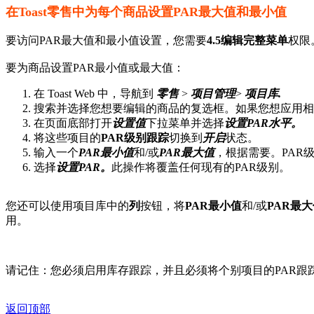
在Toast零售中为每个商品设置PAR最大值和最小值
要访问PAR最大值和最小值设置，您需要
4.5编辑完整菜单
权限
要为商品设置PAR最小值或最大值：
在 Toast Web 中，导航到
零售
>
项目管理
>
项目库
.
搜索并选择您想要编辑的商品的复选框。如果您想应用相
在页面底部打开
设置值
下拉菜单并选择
设置PAR水平。
将这些项目的
PAR级别跟踪
切换到
开启
状态。
输入一个
PAR最小值
和/或
PAR最大值
，根据需要。PAR
选择
设置PAR。
此操作将覆盖任何现有的PAR级别。
您还可以使用项目库中的
列
按钮，将
PAR最小值
和/或
PAR最
用。
请记住：您必须启用库存跟踪，并且必须将个别项目的PAR跟
返回顶部