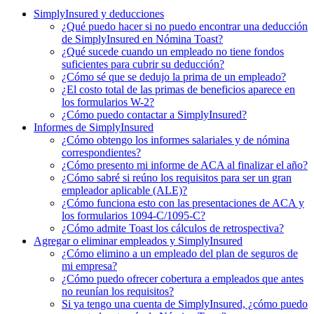
SimplyInsured y deducciones
¿Qué puedo hacer si no puedo encontrar una deducción
de SimplyInsured en Nómina Toast?
¿Qué sucede cuando un empleado no tiene fondos
suficientes para cubrir su deducción?
¿Cómo sé que se dedujo la prima de un empleado?
¿El costo total de las primas de beneficios aparece en
los formularios W-2?
¿Cómo puedo contactar a SimplyInsured?
Informes de SimplyInsured
¿Cómo obtengo los informes salariales y de nómina
correspondientes?
¿Cómo presento mi informe de ACA al finalizar el año?
¿Cómo sabré si reúno los requisitos para ser un gran
empleador aplicable (ALE)?
¿Cómo funciona esto con las presentaciones de ACA y
los formularios 1094-C/1095-C?
¿Cómo admite Toast los cálculos de retrospectiva?
Agregar o eliminar empleados y SimplyInsured
¿Cómo elimino a un empleado del plan de seguros de
mi empresa?
¿Cómo puedo ofrecer cobertura a empleados que antes
no reunían los requisitos?
Si ya tengo una cuenta de SimplyInsured, ¿cómo puedo