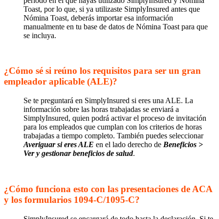
período en el que hayas utilizado SimplyInsured y Nómina
Toast, por lo que, si ya utilizaste SimplyInsured antes que
Nómina Toast, deberás importar esa información
manualmente en tu base de datos de Nómina Toast para que
se incluya.
¿Cómo sé si reúno los requisitos para ser un gran
empleador aplicable (ALE)?
Se te preguntará en SimplyInsured si eres una ALE. La
información sobre las horas trabajadas se enviará a
SimplyInsured, quien podrá activar el proceso de invitación
para los empleados que cumplan con los criterios de horas
trabajadas a tiempo completo. También puedes seleccionar
Averiguar si eres ALE
en el lado derecho de
Beneficios >
Ver y gestionar beneficios de salud
.
¿Cómo funciona esto con las presentaciones de ACA
y los formularios 1094-C/1095-C?
SimplyInsured se encargará de todo hasta la declaración. Si te