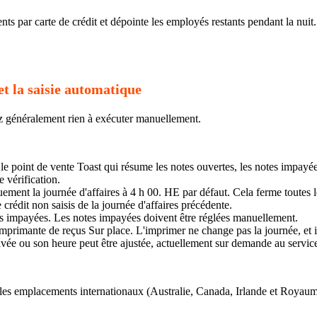
ents par carte de crédit et dépointe les employés restants pendant la nui
et la saisie automatique
z généralement rien à exécuter manuellement.
 le point de vente Toast qui résume les notes ouvertes, les notes impayé
 vérification.
ment la journée d'affaires à 4 h 00. HE par défaut. Cela ferme toutes 
 crédit non saisis de la journée d'affaires précédente.
s impayées. Les notes impayées doivent être réglées manuellement.
mprimante de reçus Sur place. L'imprimer ne change pas la journée, et i
tivée ou son heure peut être ajustée, actuellement sur demande au service 
r les emplacements internationaux (Australie, Canada, Irlande et Royaum