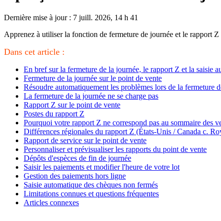
Dernière mise à jour : 7 juill. 2026, 14 h 41
Apprenez à utiliser la fonction de fermeture de journée et le rapport Z 
Dans cet article :
En bref sur la fermeture de la journée, le rapport Z et la saisie 
Fermeture de la journée sur le point de vente
Résoudre automatiquement les problèmes lors de la fermeture d
La fermeture de la journée ne se charge pas
Rapport Z sur le point de vente
Postes du rapport Z
Pourquoi votre rapport Z ne correspond pas au sommaire des v
Différences régionales du rapport Z (États-Unis / Canada c. Ro
Rapport de service sur le point de vente
Personnaliser et prévisualiser les rapports du point de vente
Dépôts d'espèces de fin de journée
Saisir les paiements et modifier l'heure de votre lot
Gestion des paiements hors ligne
Saisie automatique des chèques non fermés
Limitations connues et questions fréquentes
Articles connexes