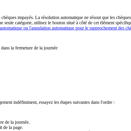
es chèques impayés. La résolution automatique ne résout que les chèques
 seule catégorie, utilisez le bouton situé à côté de cet élément spécif
 automatique ou l'annulation automatique pour le rapprochement des ch
gement indéfiniment, essayez les étapes suivantes dans l'ordre :
re de la journée.
t de la page.