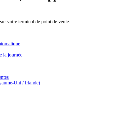
sur votre terminal de point de vente.
automatique
e la journée
entes
yaume-Uni / Irlande)