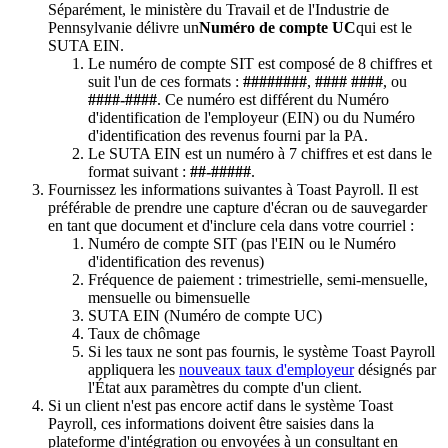
Séparément, le ministère du Travail et de l'Industrie de
Pennsylvanie délivre un
Numéro de compte UC
qui est le
SUTA EIN.
Le numéro de compte SIT est composé de 8 chiffres et
suit l'un de ces formats :
########
,
#### ####
, ou
####-####
. Ce numéro est différent du Numéro
d'identification de l'employeur (EIN) ou du Numéro
d'identification des revenus fourni par la PA.
Le SUTA EIN est un numéro à 7 chiffres et est dans le
format suivant :
##-#####
.
Fournissez les informations suivantes à Toast Payroll. Il est
préférable de prendre une capture d'écran ou de sauvegarder
en tant que document et d'inclure cela dans votre courriel :
Numéro de compte SIT (pas l'EIN ou le Numéro
d'identification des revenus)
Fréquence de paiement : trimestrielle, semi-mensuelle,
mensuelle ou bimensuelle
SUTA EIN (Numéro de compte UC)
Taux de chômage
Si les taux ne sont pas fournis, le système Toast Payroll
appliquera les
nouveaux taux d'employeur
désignés par
l'État aux paramètres du compte d'un client.
Si un client n'est pas encore actif dans le système Toast
Payroll, ces informations doivent être saisies dans la
plateforme d'intégration ou envoyées à un consultant en