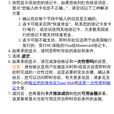
按照提示添加您的借记卡。如果您收到红色错误消息，
显示“您输入的卡信息不正确...”，请尝试以下三种解决
方案：
确认您在每个字段中输入的信息是正确的。
该卡可能未启用“快速资金”。联系您的借记卡发卡
行/银行，或尝试使用其他借记卡。大多数美国发
行的借记卡都支持快速资金。
该卡可能不被支持。即时存款仅适用于由美国银行
发行的、受FDIC保险的Visa或Mastercard借记卡。
如果系统提示，请同意即时存款的条款和条件。
选择
提交
。
如果系统提示，请完成身份验证和
一次性密码
的设置。
注意：
身份验证是用户在被提示时和/或首次设置即时存
款时完成的一次性过程，这是必要的安全步骤。确认身
份后，您可以访问即时存款。有关更多信息，请参见支
持中心的
验证您的身份在Toast Web
或
设置一次性密码验
证
文章。
成功后，您将看到
卡片添加成功
和您的
可用金额
屏幕。
该屏幕将显示当前可用且符合即时存款条件的金额。