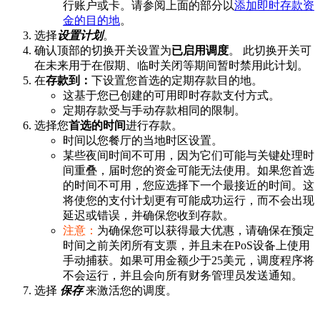
行账户或卡。请参阅上面的部分以
添加即时存款资
金的目的地
。
选择
设置计划
。
确认顶部的切换开关设置为
已启用调度
。 此切换开关可
在未来用于在假期、临时关闭等期间暂时禁用此计划。
在
存款到：
下设置您首选的定期存款目的地。
这基于您已创建的可用即时存款支付方式。
定期存款受与手动存款相同的限制。
选择您
首选的时间
进行存款。
时间以您餐厅的当地时区设置。
某些夜间时间不可用，因为它们可能与关键处理时
间重叠，届时您的资金可能无法使用。如果您首选
的时间不可用，您应选择下一个最接近的时间。这
将使您的支付计划更有可能成功运行，而不会出现
延迟或错误，并确保您收到存款。
注意：
为确保您可以获得最大优惠，请确保在预定
时间之前关闭所有支票，并且未在PoS设备上使用
手动捕获。如果可用金额少于25美元，调度程序将
不会运行，并且会向所有财务管理员发送通知。
选择
保存
来激活您的调度。