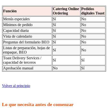
Catering Online
Pedidos
Función
Ordering
digitales Toast
Menús especiales
Sí
No
Mínimos de pedido
Sí
No
Capacidad diaria
Sí
No
Vista de calendario
Sí
No
Preguntas del formulario BEO
Sí
No
Listas de preparación, hojas de
Sí
No
empaque, BEO
Toast Delivery Services /
Sí
Sí
capacidad de terceros
Aprobación manual
No
Sí
Volver al principio
Lo que necesita antes de comenzar