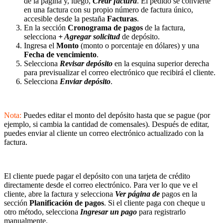
de la página y, luego,
Crear factura
. El pedido se convierte
en una factura con su propio número de factura único,
accesible desde la pestaña
Facturas
.
En la sección
Cronograma de pagos
de la factura,
selecciona
+ Agregar solicitud
de depósito.
Ingresa el
Monto
(monto o porcentaje en dólares) y una
Fecha de vencimiento
.
Selecciona
Revisar depósito
en la esquina superior derecha
para previsualizar el correo electrónico que recibirá el cliente.
Selecciona
Enviar depósito
.
Nota:
Puedes editar el monto del depósito hasta que se pague (por
ejemplo, si cambia la cantidad de comensales). Después de editar,
puedes enviar al cliente un correo electrónico actualizado con la
factura.
El cliente puede pagar el depósito con una tarjeta de crédito
directamente desde el correo electrónico. Para ver lo que ve el
cliente, abre la factura y selecciona
Ver página de
pagos en la
sección
Planificación de pagos
. Si el cliente paga con cheque u
otro método, selecciona
Ingresar un pago
para registrarlo
manualmente.