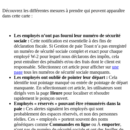
Découvrez les différentes mesures à prendre qui peuvent apparaître
dans cette carte :
Les employés n’ont pas fourni leur numéro de sécurité
sociale :
Cette notification est essentielle à des fins de
déclaration fiscale. Si Gestion de paie Toast n’a pas enregistré
un numéro de sécurité sociale complet et exact pour chaque
employé W-2 pour lequel nous déclarons des impôts, cela
peut entraîner des pénalités et/ou des frais dont le client est
responsable. Sélectionnez cet article pour afficher sur
une
page
tous les numéros de sécurité sociale manquants.
Les employés ont oublié de pointer leur départ :
Cela
identifie tout pointage manqué ou entrée de pointage de départ
manquante. En sélectionnant cet article, les utilisateurs sont
dirigés vers la page
Heure
pour localiser et résoudre
rapidement le poinçon ouvert.
Employés « réservés » pouvant être rémunérés dans la
paie :
Ces alertes signalent les employés qui sont
probablement des espaces réservés, et non des personnes
réelles. Ces « employés » portent souvent des noms
génériques comme
Commandes en ligne
ou À
emporter
,
n'ont pas de numéro de sécurité sociale et ont des feuilles de