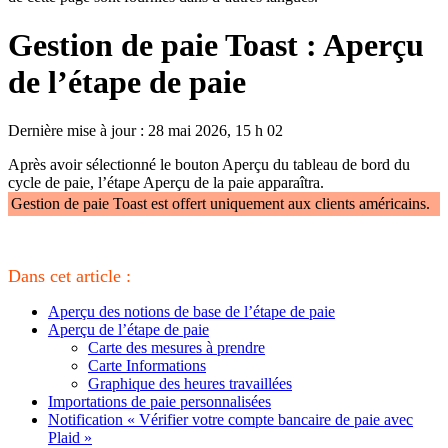
Gestion de paie Toast : Aperçu
de l’étape de paie
Dernière mise à jour : 28 mai 2026, 15 h 02
Après avoir sélectionné le bouton Aperçu du tableau de bord du
cycle de paie, l’étape Aperçu de la paie apparaîtra.
Gestion de paie Toast est offert uniquement aux clients américains.
Dans cet article :
Aperçu des notions de base de l’étape de paie
Aperçu de l’étape de paie
Carte des mesures à prendre
Carte Informations
Graphique des heures travaillées
Importations de paie personnalisées
Notification « Vérifier votre compte bancaire de paie avec
Plaid »