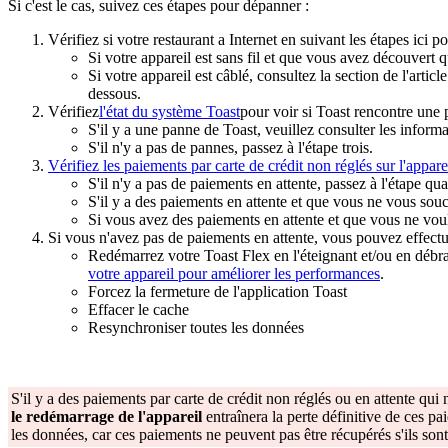
Si c'est le cas, suivez ces étapes pour dépanner :
Vérifiez si votre restaurant a Internet en suivant les étapes ici p
Si votre appareil est sans fil et que vous avez découvert 
Si votre appareil est câblé, consultez la section de l'articl
dessous.
Vérifiez
l'état du système Toast
pour voir si Toast rencontre une 
S'il y a une panne de Toast, veuillez consulter les inform
S'il n'y a pas de pannes, passez à l'étape trois.
Vérifiez les paiements par carte de crédit non réglés sur l'appare
S'il n'y a pas de paiements en attente, passez à l'étape qua
S'il y a des paiements en attente et que vous ne vous souci
Si vous avez des paiements en attente et que vous ne voule
Si vous n'avez pas de paiements en attente, vous pouvez effectuer 
Redémarrez votre Toast Flex en l'éteignant et/ou en débra
votre appareil pour améliorer les performances
.
Forcez la fermeture de l'application Toast
Effacer le cache
Resynchroniser toutes les données
S'il y a des paiements par carte de crédit non réglés ou en attente qui
le redémarrage de l'appareil
entraînera la perte définitive de ces pa
les données, car ces paiements ne peuvent pas être récupérés s'ils son