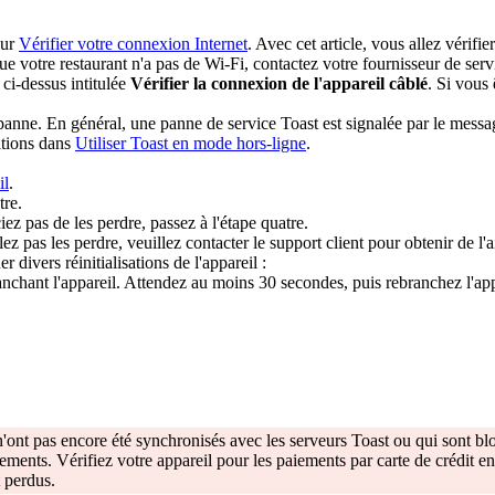
our
Vérifier votre connexion Internet
. Avec cet article, vous allez vérifi
que votre restaurant n'a pas de Wi-Fi, contactez votre fournisseur de se
e ci-dessus intitulée
Vérifier la connexion de l'appareil câblé
. Si vous
panne. En général, une panne de service Toast est signalée par le messa
ations dans
Utiliser Toast en mode hors-ligne
.
il
.
tre.
ez pas de les perdre, passez à l'étape quatre.
z pas les perdre, veuillez contacter le support client pour obtenir de l'
divers réinitialisations de l'appareil :
nchant l'appareil. Attendez au moins 30 secondes, puis rebranchez l'app
 n'ont pas encore été synchronisés avec les serveurs Toast ou qui sont bl
iements. Vérifiez votre appareil pour les paiements par carte de crédit e
t perdus.